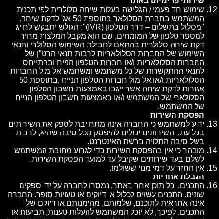
שירותי פרימיום באתר
שימוש חד פעמי / הגלישה בעלות שיחה סלולרית לפי תכנית
המשתמש בחברת הסלולאר בתוספת 50 אג' לדקת שיחה.
"מסלול בתשלום – דרך הטלפון (IVR)": הגולש יתבקש לחייג
למספר טלפון של המומחים, שם הוא מקבל המלצות מחיר
דקת שיחה סלולרית בהתאם לחבילת השימוש הסלולרי ותנאי
השימוש של החברות הסלולאריות לרבות תנאי הרט"ן של
החברות הסלולאריות ו/או חברות הטלפון הנייח ובהתייחס
לתנאי ההתקשרות של כל משתמש ומשתמש אל מול החברות
הסלולאריות ו/או אל מול חברות הטלפון הנייח ,בתוספת 50
אגורות לדקת שיחה אשר ייגבו באמצעות חשבון הטלפון
הסלולארי של המשתמש ו/או באמצעות חשבון הטלפון הנייח
של המשתמש.
הפסקת השירות
ידוע למשתמש כי החברה אינה מתחייבת לספק את השירותים
בכל עת, והשירותים יכולים להיפסק מכל סיבה שהיא, לרבות
בשל סיבה התלויה ברשת האינטרנט.
מובהר כי אין בהפסקת השירות כדי לגרוע מחובת המשתמש
לשלם בעד שירותים שקיבל עד למועד הפסקת השירות.
אין החזר על דמי מנוי ששולמו.
הגבלת אחריות
התכנים, וכל תוכן אחר באתר, נמסרו לחברה על ידי ספקים
שונים. התכנים עשוים לכלול אי דיוקים או טעויות סופר. החברה
אינה אחראית לתוכנם, שלמותם, מהימנותם או דיוקם של
התכנים. לפיכך, לא יוכל המשתמש להעלות טענות, תביעות או