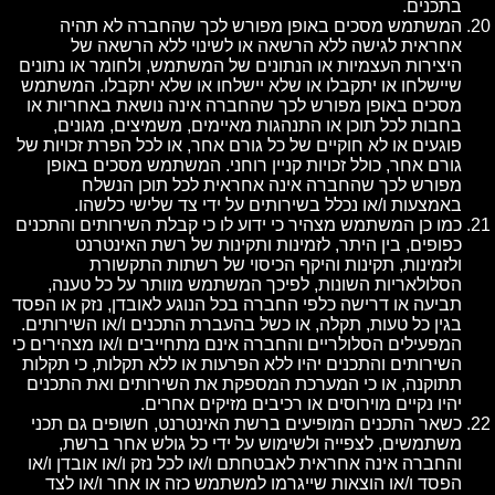
בתכנים.
המשתמש מסכים באופן מפורש לכך שהחברה לא תהיה
אחראית לגישה ללא הרשאה או לשינוי ללא הרשאה של
היצירות העצמיות או הנתונים של המשתמש, ולחומר או נתונים
שיישלחו או יתקבלו או שלא יישלחו או שלא יתקבלו. המשתמש
מסכים באופן מפורש לכך שהחברה אינה נושאת באחריות או
בחבות לכל תוכן או התנהגות מאיימים, משמיצים, מגונים,
פוגעים או לא חוקיים של כל גורם אחר, או לכל הפרת זכויות של
גורם אחר, כולל זכויות קניין רוחני. המשתמש מסכים באופן
מפורש לכך שהחברה אינה אחראית לכל תוכן הנשלח
באמצעות ו/או נכלל בשירותים על ידי צד שלישי כלשהו.
כמו כן המשתמש מצהיר כי ידוע לו כי קבלת השירותים והתכנים
כפופים, בין היתר, לזמינות ותקינות של רשת האינטרנט
ולזמינות, תקינות והיקף הכיסוי של רשתות התקשורת
הסלולאריות השונות, לפיכך המשתמש מוותר על כל טענה,
תביעה או דרישה כלפי החברה בכל הנוגע לאובדן, נזק או הפסד
בגין כל טעות, תקלה, או כשל בהעברת התכנים ו/או השירותים.
המפעילים הסלולריים והחברה אינם מתחייבים ו/או מצהירים כי
השירותים והתכנים יהיו ללא הפרעות או ללא תקלות, כי תקלות
תתוקנה, או כי המערכת המספקת את השירותים ואת התכנים
יהיו נקיים מוירוסים או רכיבים מזיקים אחרים.
כשאר התכנים המופיעים ברשת האינטרנט, חשופים גם תכני
משתמשים, לצפייה ולשימוש על ידי כל גולש אחר ברשת,
והחברה אינה אחראית לאבטחתם ו/או לכל נזק ו/או אובדן ו/או
הפסד ו/או הוצאות שייגרמו למשתמש כזה או אחר ו/או לצד