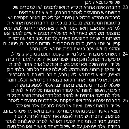
שלישי כתוצאה מכך.
החברה אינה אחראית לדעות ו/או לתכנים ו/או למסרים של
המשתמש המועלים לאתר החברה, והיא אינה אחראית
לפרסום המידע הכלול בין היתר, אך לא רק באזור הקהילה ו/או
בתגובות המשתמשים, ברבים. כמו כן, החברה אינה אחראית
לכל נזק ו/או אובדן ו/או הפסד ו/או הוצאה אשר ייגרמו למשתמש
כתוצאה משימוש באתר ו/או מהעלאת תכנים אישיים לאתר ו/או
משירותים שונים המוצעים באתר, לרבות עקב הפגיעה זכויות
קניין, זכויות יוצרים, סימנים מסחריים, סודות מסחריים, פטנטים
ומדגמים, ו/או עקב פגיעה בפרטיות ו/או לשון הרע.
המשתמש מצהיר כי כל מידע, טקסט, תוכנה, מוסיקה, צליל,
גרפיקה, וידאו וכל תוכן אחר שפורסם או הועלה לאתר החברה
על ידו, יהיה הולם ולא יפגע בשום זכות של אדם אחר, לרבות
זכויות קניין רוחני. המשתמש לא יעלה לאתר כל תוכן בלתי חוקי,
מאיים, מוציא דיבה ו/או לשון הרע, חומרי תועבה, פורנוגרפיה,
גזענות או כל חומר אחר הפוגע בצנעת הפרט ו/או הכלל, חומר
שעלול להטריד משתמשים אחרים, העלול לפגוע ברגשות
הציבור, העשוי להוות ו/או לעודד התנהגות פלילית או להקים
עילה לתביעה אזרחית או להפר בכל דרך אחרת הוראות כל דין.
החברה אינה עורכת ו/או מפקחת על התכנים המועלים לאתר
על ידי המשתמשים, ואינה אחראית לתכנים אלה ו/או לכל
תוצאה אשר תנבע מהסתמכות על התכנים ו/או מהשימוש בהם.
עם זאת, החברה שומרת לעצמה את הזכות לערוך, להסיר
תכנים, מסרים, תמונות, קטעי וידאו ו/או לסרב להעלותם לאתר
במידה ואלה יימצאו, על פי שיקול דעתה פוגעים ו/או מכל טעם