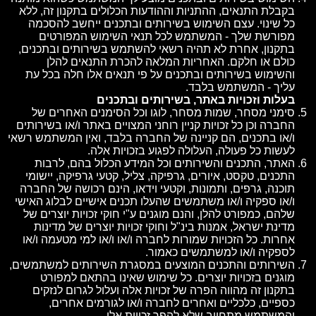
בקבלת התנאים, ההתניות וההודעות הכלולים בתקנון זה, ללא
כל שינוי. עצם השימוש בשירותים ובתכנים ייחשב להסכמה
מפורשת שלך - המשתמש לכל תנאי השימוש המפורטים
בתקנון, אחרת לא תהיה רשאי להשתמש בשירותים ובתכנים,
כולם או חלקם. האחריות המלאה להכרת התנאים להלן
והשימוש בשירותים ובתכנים על פי תנאים אלו חלה בכל עת
עליך - המשתמש בלבד.
בעלות וזכויות באתר, בשירותים ובתכנים
סימני מסחר, שמות מסחר, לוגו וכל הסימנים האחרים של
החברה וכן כל זכויות קניין רוחני המצויים באתר ו/או בשירותים
ו/או בתכנים, הם קניינה של החברה בלבד, ואין המשתמש רשאי
לעשות כל פעולה, העלולה לפגוע בזכויות אלה.
האתר, התכנים והשירותים וכל המידע הכלול בהם, לרבות
התכנים, טקסט, איורים, גרפיקה, צליל, קטעי גרפיקה, יישומי
תוכנה, גרפים, ותמונות, וקטעי וידאו, הינם רכושה של החברה
ו/או ספקיה ו/או משתמשים שהעלו תכנים אישיים לבלוג האישי
שלהם, כמפורט להלן, והנם מוגנים ע"י חוקי זכויות יוצרים של
מדינת ישראל, אמנות בינ"ל וחוקי זכויות יוצרים של מדינות
אחרות. כל הזכויות שמורות לחברה ו/או ו/או למי מטעמה ו/או
לספקיה ו/או למשתמשים כאמור.
השירותים והתכנים המוצעים במסגרת השירותים למשתמשים,
מוגנים בזכויות יוצרים. כל שימוש שאינו בהתאם למפורט
בתקנון זה מהווה הפרה של זכויות אלה ועלול לגרום לנזקים
כספיים, כלכליים ואחרים לחברה ו/או לגורמים אחרים,
והמשתמש מתחייב שלא להפר זכויות אלו.