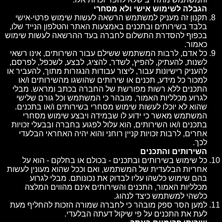
הגבלה לשימוש אישי ולא מסחרי
תקנון זה מעניק למשתמש הרשאה לעשות שימוש פרטי-אישי
בלבד בשירותים ובתכנים באמצעות האתר והטלפון הנייד שלו,
בכפוף להסדרת התשלום לחברה בעד ההרשאה לעשות שימוש
כאמור.
כל אדם, לרבות המשתמש ששילם עבור השירותים, אינו רשאי
לשנות, להעתיק, להפיץ, לשדר, להציג, לבצע, לשכפל, לפרסם,
להעניק רישיונות עבור, ליצור עבודות הנגזרות מתוך, להעביר או
למכור כל מידע, תכנים או שירותים שהושגו מהשירותים ו/או
התכנים ללא רשות מפורשת של החברה בכתב ומראש. מבלי
לגרוע מכלליות האמור, מובהר כי המשתמש וכל גורם שלישי
שהוא לא יוכלו לעשות שימוש מסחרי בשירותים ו/או בתכנים.
המשתמש מאשר כי ידוע לו שבמידה ויבצע שימוש מסחרי
בתכנים ו/או השירותים, הוא עלול לפגוע בחברה ובבעלי זכויות
אחרים, לרבות זכויות קניין רוחני והוא יהיה האחראי הבלעדי
לכך.
השירותים והתכנים
כל שימוש בשירותים ובתכנים - בכולם או בחלקם - הוא על
אחריות הבלעדית של המשתמש, ואם וככל שהוא מעונין לעשות
בהם שימוש כלשהו עליו לבדוק את נכונותם. מבלי לגרוע
מכלליות האמור, התכנים והשירותים אינם מהווים המלצה
כלשהי למשתמש כיצד לנהוג.
למען הסר ספק מובהר כי לחברה שמורה הזכות להחליף מעת
לעת את התכנים על פי שיקול דעתה הבלעדי.