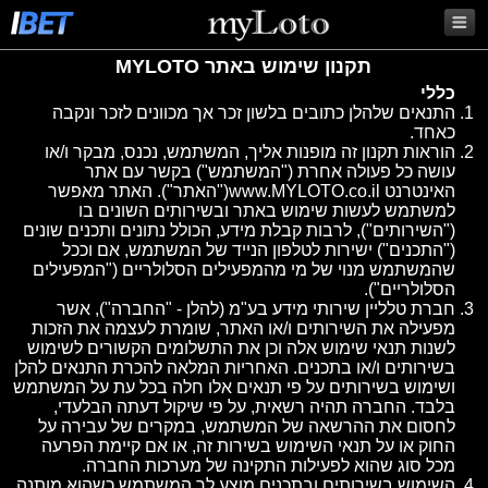
תקנון שימוש באתר MYLOTO
כללי
התנאים שלהלן כתובים בלשון זכר אך מכוונים לזכר ונקבה
כאחד.
הוראות תקנון זה מופנות אליך, המשתמש, נכנס, מבקר ו/או
עושה כל פעולה אחרת ("המשתמש") בקשר עם אתר
האינטרנט
www.MYLOTO.co.il
("האתר"). האתר מאפשר
למשתמש לעשות שימוש באתר ובשירותים השונים בו
("השירותים"), לרבות קבלת מידע, הכולל נתונים ותכנים שונים
("התכנים") ישירות לטלפון הנייד של המשתמש, אם וככל
שהמשתמש מנוי של מי מהמפעילים הסלולריים ("המפעילים
הסלולריים").
חברת טלליין שירותי מידע בע"מ (להלן - "החברה"), אשר
מפעילה את השירותים ו/או האתר, שומרת לעצמה את הזכות
לשנות תנאי שימוש אלה וכן את התשלומים הקשורים לשימוש
בשירותים ו/או בתכנים. האחריות המלאה להכרת התנאים להלן
ושימוש בשירותים על פי תנאים אלו חלה בכל עת על המשתמש
בלבד. החברה תהיה רשאית, על פי שיקול דעתה הבלעדי,
לחסום את ההרשאה של המשתמש, במקרים של עבירה על
החוק או על תנאי השימוש בשירות זה, או אם קיימת הפרעה
מכל סוג שהוא לפעילות התקינה של מערכות החברה.
השימוש בשירותים ובתכנים מוצע לך המשתמש כשהוא מותנה