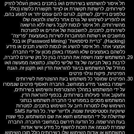
חל איסור להשתמש בשירותים ו/או בתכנים באופן העלול להזיק
לשירותים, לרשתות תקשורת או לציוד תקשורת כלשהו (כולל
טלפונים ניידים), לשתקם, לגרום להם עומס יתר או לפגוע בהם,
או להפריע לשימוש של גורם אחר כלשהו ולהנאה שלו
מהשירותים. חל איסור לנסות לקבל גישה ללא הרשאה
לשירותים, לתכנים, לחשבונות של אחרים או למערכות
מחשבים או רשתות המחוברות לשירות באמצעות "פריצה"
(Hacking), "כריית סיסמאות" (Password Mining) או בכל
אמצעי אחר. חל איסור להשיג או לנסות להשיג תכנים או מידע
כלשהם באמצעים שלא הועמדו באופן מכוון על ידי החברה.
המשתמש יפצה וישפה את החברה בגין כל נזק שייגרם לחברה,
לרבות בשל תביעה של צד שלישי כלשהו, כתוצאה ממעשה ו/או
מחדל של המשתמש בניגוד להוראות הדין ו/או תקנון זה. הגנת
הפרטיות, פיקוח וגילוי פרטים
הפרטים שמוסר כל משתמש בעת ההצטרפות לשירותים
יישמרו במאגר מידע ממוחשב. החברה תאסוף פרטים שנמסרו
על ידי המשתמש במהלך ההצטרפות והשימוש בשירותים,
ותעקוב אחר פעילותו בשירותים, בכפוף להוראות הדין.
המשתמש מסכים במפורש כי החברה תשתמש בנתוני
השימוש שלו למטרות חיוב על השימוש בתכנים, למטרות
שיווקיות וסטטיסטיות שונות, ולדיוור ישיר. כל הודעת SMS
שתישלח על ידי המשתמש תשא את שם המשתמש, כפי שצוין
בעת ההרשמה. כל הודעה תירשם במחשבי החברה. החברה
שומרת לעצמה את הזכות לחשוף כל מידע אישי אודות
המשתמש או אודות השימוש שלו בשירותים כולל תוכן השימוש,