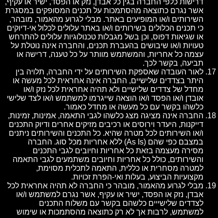
דרישות כלפי החברה בגין כל אבדן, נזק או הפסד, ישיר או עקיף,
אשר נגרם כתוצאה מהסתמכות על תכנים המסופקים במסגרת
השירותים ו/או המופיעים באתר. מבלי לגרוע מהאמור, מובהר,
כי תכנים הכלולים בשירותים ו/או באתר עלולים לכלול אי-דיוקים
או שגיאות דפוס, וכן בשל מגבלות טכנולוגיות עלולים להתרחש
טעויות ו/או שיבושים בהעברת תכנים, והחברה אינה נוטלת על
עצמה כל אחריות, והמשתמש מוותר על כל טענה, דרישה או
תביעה, בקשר לכך.
לאור העובדה שאספקת השירותים על ידי החברה, תלויה בין
היתר בצדדים שלישיים, החברה אינה אחראית לכל מעשה או
מחדל של צדדים שלישיים ולא תהיה אחראית לכל נזק ו/או
אובדן ו/או הפסד ו/או הוצאה שייגרמו למשתמש ו/או לצד שלישי
כלשהו בקשר עם כל מעשה או מחדל כאמור.
החברה אינה מציגה מצג כלשהו לגבי התאמה, אמינות, זמינות,
דייקנות, היעדר וירוסים או רכיבים מזיקים אחרים ודיוק התכנים
ו/או השירותים לכל מטרה שהיא. כל התכנים והשירותים ניתנים
במצבם כפי שהם (As Is) ללא אחריות מכל סוג. החברה
מסירה מעצמה בזאת כל אחריות וחיובים לגבי התכנים
והשירותים, כולל כל אחריות וחיובים משתמעים לגבי התאמה
למטרה מסחרית או כללית, התאמה לתכלית מסוימת,
מקצועיות הביצוע, בעלות ואי-הפרת זכויות.
מבלי לגרוע מהאמור, מובהר כי החברה לא תהיה אחראית לכל
אבדן, נזק או הפסד, ישיר או עקיף, אשר נגרם למשתמש ו/או
לצדדים שלישייים כלשהם בקשר עם משלוח התכנים
למשתמש, לרבות אך לא רק כתוצאה מהסתמכות או שימוש