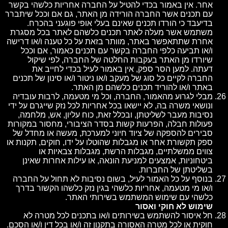
אחר. אין באמור בכדי להטיל על החברה אחריות כלשהי בקשר
עם תכנים אשר החברה הורידה מן האתר, גם אם וככל שיתברר
בדיעבד כי הורדו תכנים שאינם בעלי אופי פוגעני בהכרח.
משתמש אשר מעלה לאתר תכנים כלשהם לאתר בכל מסגרת
אחרת שתתאפשר באתר, מוותר בזאת על כל טענה ו/או דרישה
ו/או תביעה כלפי החברה בקשר עם תכנים כאמור, אם וככל
שיורדו מן האתר בעקבות החלטה של החברה, לפי שיקול
דעתה. למען הסר ספק, אין באמור לעיל בכדי לחייב את
החברה לקיים כל סוג של מעקב ו/או ניטור ו/או סינון של תכנים
באתר ו/או להוריד תכנים כלשהם מן האתר.
מבלי לגרוע מהאמור, החברה, וכל מי מטעמה, לרבות עובדיה
ונושאי משרה בה, לא יישאו בכל אחריות לכל נזק שייגרם על ידי
נסיבות מעבר לשליטתן, ובכלל זאת, כוח עליון, אש, מלחמה,
פעולות חבלה, הפרעות קשות בסדר הציבורי, מחסור במקורות
סבירים להספקה של ציוד חיוני למערכת, מעשה או מחדל של
ספק תקשורת אחר או מגבלות שהוטלו על ידו, חוקים, תקנות או
צווים ממשלתיים, מגבלות הרשת, מגבלות צבאיות או
ביטחוניות, אמצעים למניעת הונאה, או עילות אחרות שאינן
בשליטתן של החברות.
בנוסף על כל האמור לעיל, בשום נסיבות לא תחול על החברה
ו/או מי מטעמה, אחריות כלשהי בגין נזק כלשהו הקשור בדרך
כלשהי עם שימוש המשתמש בשירותי האתר.
שימוש לא חוקי ואסור
חל איסור להשתמש בשירותים ו/או בתכנים לכל מטרה לא
חוקית או לכל מטרה האסורה בתקנון זה ו/או בכל דין ו/או הסכם.